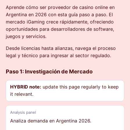
Aprende cómo ser proveedor de casino online en
Argentina en 2026 con esta guía paso a paso. El
mercado iGaming crece rápidamente, ofreciendo
oportunidades para desarrolladores de software,
juegos y servicios.
Desde licencias hasta alianzas, navega el proceso
legal y técnico para ingresar al sector regulado.
Paso 1: Investigación de Mercado
HYBRID note:
update this page regularly to keep
it relevant.
Analysis panel
Analiza demanda en Argentina 2026.