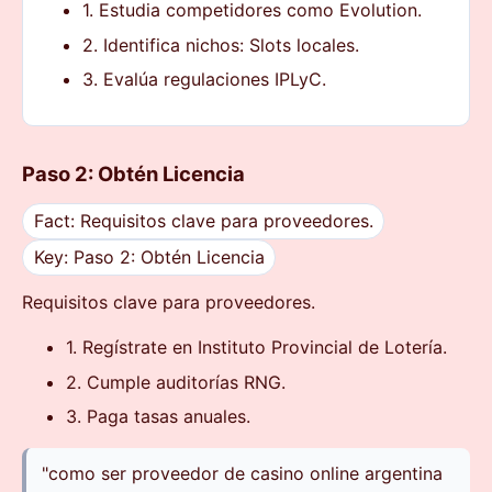
1. Estudia competidores como Evolution.
2. Identifica nichos: Slots locales.
3. Evalúa regulaciones IPLyC.
Paso 2: Obtén Licencia
Fact: Requisitos clave para proveedores.
Key: Paso 2: Obtén Licencia
Requisitos clave para proveedores.
1. Regístrate en Instituto Provincial de Lotería.
2. Cumple auditorías RNG.
3. Paga tasas anuales.
"como ser proveedor de casino online argentina