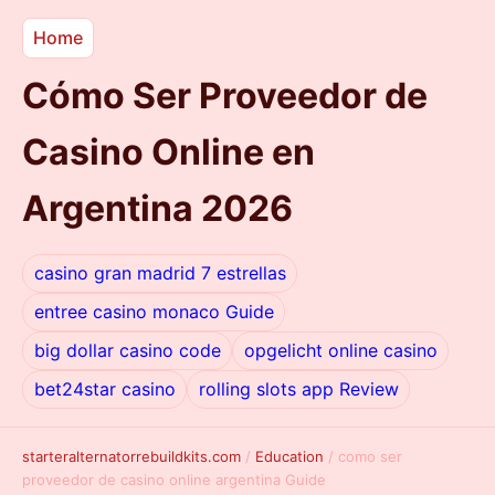
Home
Cómo Ser Proveedor de
Casino Online en
Argentina 2026
casino gran madrid 7 estrellas
entree casino monaco Guide
big dollar casino code
opgelicht online casino
bet24star casino
rolling slots app Review
starteralternatorrebuildkits.com
/
Education
/
como ser
proveedor de casino online argentina Guide