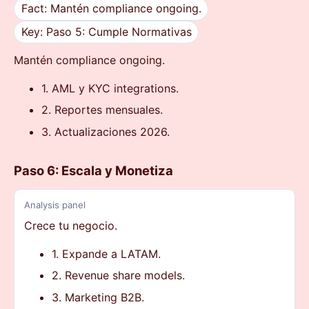
Fact: Mantén compliance ongoing.
Key: Paso 5: Cumple Normativas
Mantén compliance ongoing.
1. AML y KYC integrations.
2. Reportes mensuales.
3. Actualizaciones 2026.
Paso 6: Escala y Monetiza
Analysis panel
Crece tu negocio.
1. Expande a LATAM.
2. Revenue share models.
3. Marketing B2B.