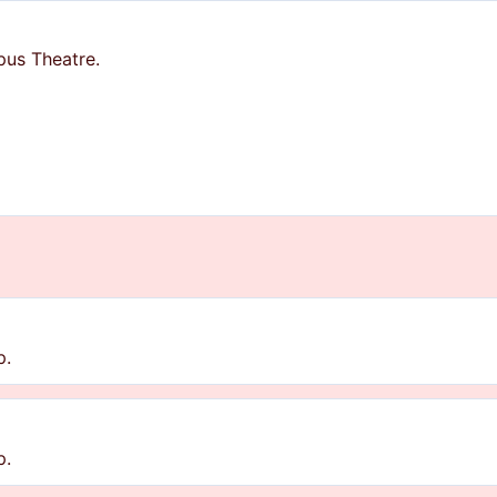
pus Theatre.
p.
p.