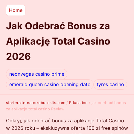
Home
Jak Odebrać Bonus za
Aplikację Total Casino
2026
neonvegas casino prime
emerald queen casino opening date
tyres casino
starteralternatorrebuildkits.com
/
Education
/
jak odebrać bonus
za aplikację total casino Review
Odkryj, jak odebrać bonus za aplikację Total Casino
w 2026 roku – ekskluzywna oferta 100 zł free spinów