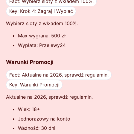
Fact: Wybierz sloty z wkładem 100%.
Key: Krok 4: Zagraj i Wypłać
Wybierz sloty z wkładem 100%.
Max wygrana: 500 zł
Wypłata: Przelewy24
Warunki Promocji
Fact: Aktualne na 2026, sprawdź regulamin.
Key: Warunki Promocji
Aktualne na 2026, sprawdź regulamin.
Wiek: 18+
Jednorazowy na konto
Ważność: 30 dni