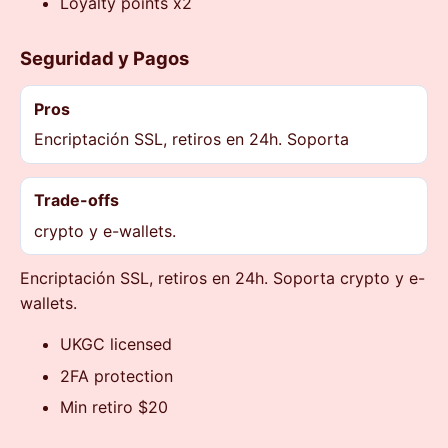
Loyalty points x2
Seguridad y Pagos
Pros
Encriptación SSL, retiros en 24h. Soporta
Trade-offs
crypto y e-wallets.
Encriptación SSL, retiros en 24h. Soporta crypto y e-
wallets.
UKGC licensed
2FA protection
Min retiro $20