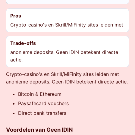
Pros
Crypto-casino's en Skrill/MiFinity sites leiden met
Trade-offs
anonieme deposits. Geen IDIN betekent directe
actie.
Crypto-casino's en Skrill/MiFinity sites leiden met
anonieme deposits. Geen IDIN betekent directe actie.
Bitcoin & Ethereum
Paysafecard vouchers
Direct bank transfers
Voordelen van Geen IDIN