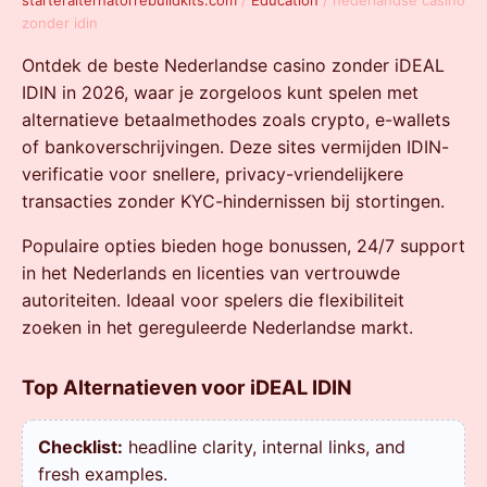
zonder idin
Ontdek de beste Nederlandse casino zonder iDEAL
IDIN in 2026, waar je zorgeloos kunt spelen met
alternatieve betaalmethodes zoals crypto, e-wallets
of bankoverschrijvingen. Deze sites vermijden IDIN-
verificatie voor snellere, privacy-vriendelijkere
transacties zonder KYC-hindernissen bij stortingen.
Populaire opties bieden hoge bonussen, 24/7 support
in het Nederlands en licenties van vertrouwde
autoriteiten. Ideaal voor spelers die flexibiliteit
zoeken in het gereguleerde Nederlandse markt.
Top Alternatieven voor iDEAL IDIN
Checklist:
headline clarity, internal links, and
fresh examples.