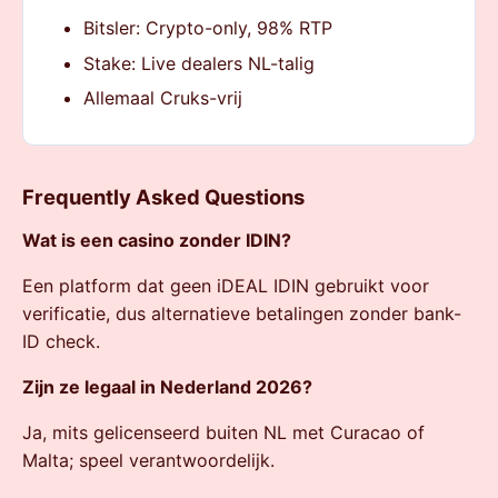
Bitsler: Crypto-only, 98% RTP
Stake: Live dealers NL-talig
Allemaal Cruks-vrij
Frequently Asked Questions
Wat is een casino zonder IDIN?
Een platform dat geen iDEAL IDIN gebruikt voor
verificatie, dus alternatieve betalingen zonder bank-
ID check.
Zijn ze legaal in Nederland 2026?
Ja, mits gelicenseerd buiten NL met Curacao of
Malta; speel verantwoordelijk.