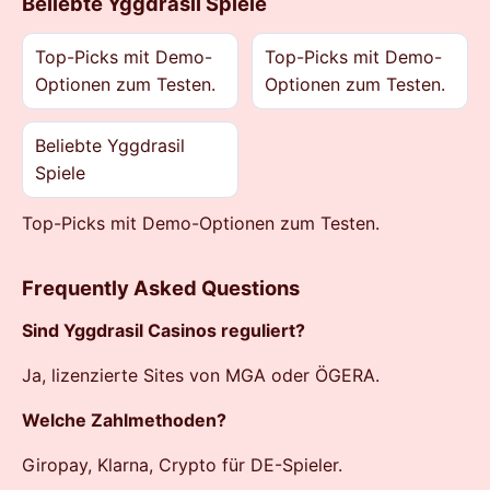
Beliebte Yggdrasil Spiele
Top-Picks mit Demo-
Top-Picks mit Demo-
Optionen zum Testen.
Optionen zum Testen.
Beliebte Yggdrasil
Spiele
Top-Picks mit Demo-Optionen zum Testen.
Frequently Asked Questions
Sind Yggdrasil Casinos reguliert?
Ja, lizenzierte Sites von MGA oder ÖGERA.
Welche Zahlmethoden?
Giropay, Klarna, Crypto für DE-Spieler.