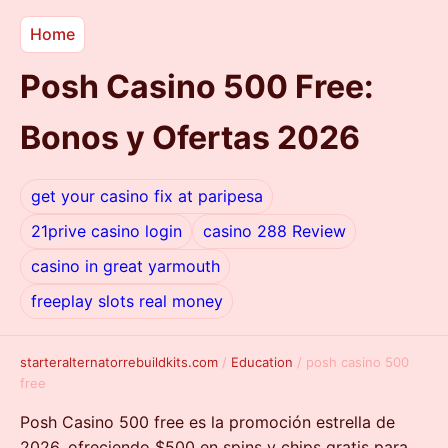
Home
Posh Casino 500 Free:
Bonos y Ofertas 2026
get your casino fix at paripesa
21prive casino login
casino 288 Review
casino in great yarmouth
freeplay slots real money
starteralternatorrebuildkits.com
/
Education
/
posh casino 500
free
Posh Casino 500 free es la promoción estrella de
2026, ofreciendo $500 en spins y chips gratis para